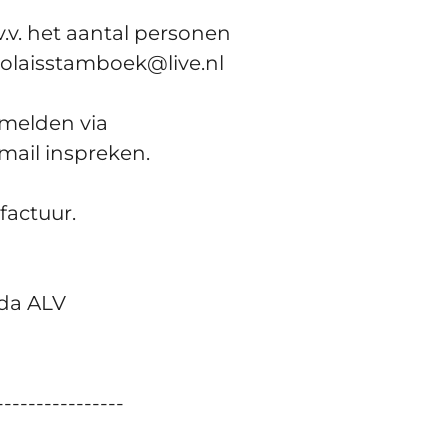
.v. het aantal personen
arolaisstamboek@live.nl
nmelden via
email inspreken.
factuur.
nda ALV
----------------