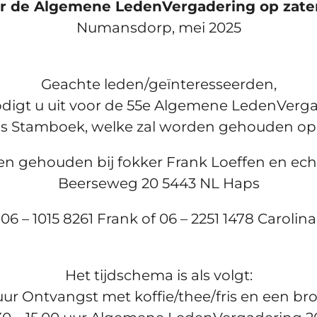
or de Algemene LedenVergadering op zater
Numansdorp, mei 2025
Geachte leden/geïnteresseerden,
digt u uit voor de 55e Algemene LedenVerg
s Stamboek, welke zal worden gehouden op z
en gehouden bij fokker Frank Loeffen en ech
Beerseweg 20 5443 NL Haps
(06 – 1015 8261 Frank of 06 – 2251 1478 Carolina
Het tijdschema is als volgt:
5 uur Ontvangst met koffie/thee/fris en een br