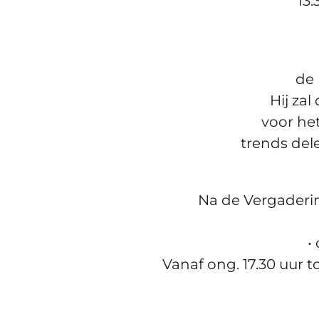
13
de 
Hij zal
voor he
trends del
Na de Vergaderin
•
Vanaf ong. 17.30 uur to