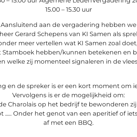
.30 – 15.00 uur Algemene LedenVergadering 2
15.00 – 15.30 uur
Aansluitend aan de vergadering hebben we
heer Gerard Schepens van KI Samen als spre
 onder meer vertellen wat KI Samen zoal doet,
t Stamboek hebben/kunnen betekenen en 
en welke zij momenteel signaleren in de vlee
g en de spreker is er een kort moment om iets
Vervolgens is er de mogelijkheid om:
 de Charolais op het bedrijf te bewonderen zij
t ..… Onder het genot van een aperitief of iet
af met een BBQ.