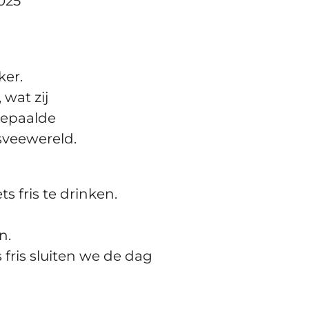
025
ker.
 wat zij
bepaalde
sveewereld.
 fris te drinken.
n.
s fris sluiten we de dag