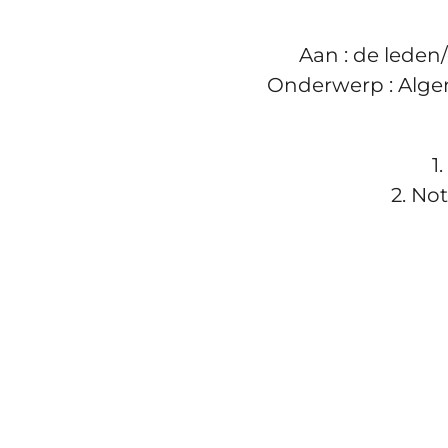
Aan : de leden
Onderwerp : Algem
1
2. No