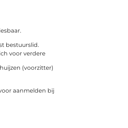
iesbaar.
t bestuurslid.
ich voor verdere
ijzen (voorzitter)
rvoor aanmelden bij