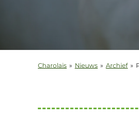
Charolais
»
Nieuws
»
Archief
»
P