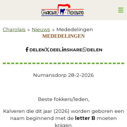
Ga
direct
naar
de
Charolais
»
Nieuws
»
Mededelingen
hoofdinhoud
MEDEDELINGEN
DELEN
DEEL
SHARE
DELEN
Numansdorp 28-2-2026
Beste fokkers/leden,
Kalveren die dit jaar (2026) worden geboren een
naam beginnend met de
letter B
moeten
krijgen.